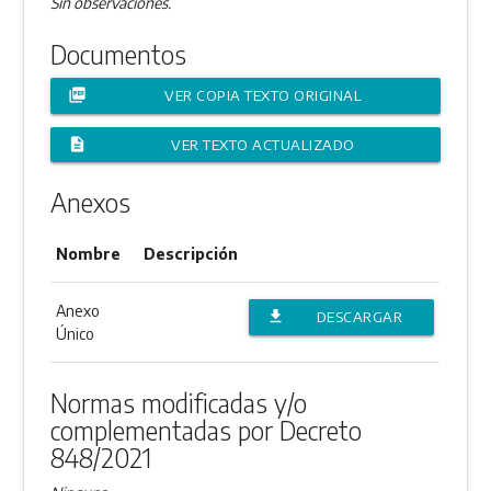
Sin observaciones.
Documentos
picture_as_pdf
VER COPIA TEXTO ORIGINAL
description
VER TEXTO ACTUALIZADO
Anexos
Nombre
Descripción
Anexo
file_download
DESCARGAR
Único
ANEXO
Normas modificadas y/o
complementadas por Decreto
848/2021