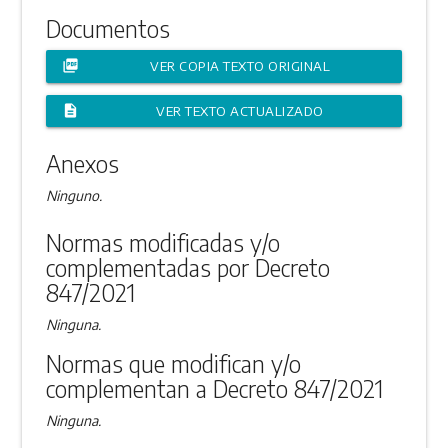
Documentos
picture_as_pdf
VER COPIA TEXTO ORIGINAL
description
VER TEXTO ACTUALIZADO
Anexos
Ninguno.
Normas modificadas y/o
complementadas por Decreto
847/2021
Ninguna.
Normas que modifican y/o
complementan a Decreto 847/2021
Ninguna.