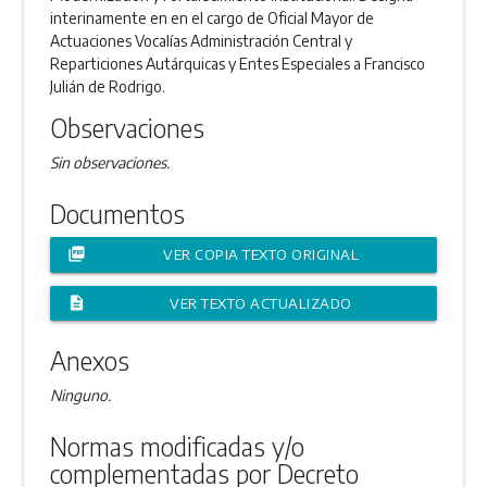
interinamente en en el cargo de Oficial Mayor de
Actuaciones Vocalías Administración Central y
Reparticiones Autárquicas y Entes Especiales a Francisco
Julián de Rodrigo.
Observaciones
Sin observaciones.
Documentos
picture_as_pdf
VER COPIA TEXTO ORIGINAL
description
VER TEXTO ACTUALIZADO
Anexos
Ninguno.
Normas modificadas y/o
complementadas por Decreto