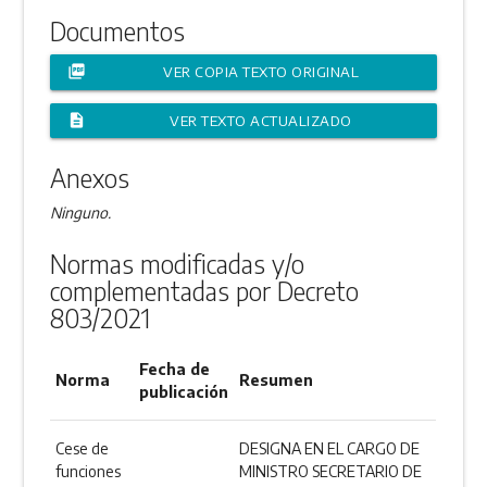
Documentos
picture_as_pdf
VER COPIA TEXTO ORIGINAL
description
VER TEXTO ACTUALIZADO
Anexos
Ninguno.
Normas modificadas y/o
complementadas por Decreto
803/2021
Fecha de
Norma
Resumen
publicación
Cese de
DESIGNA EN EL CARGO DE
funciones
MINISTRO SECRETARIO DE