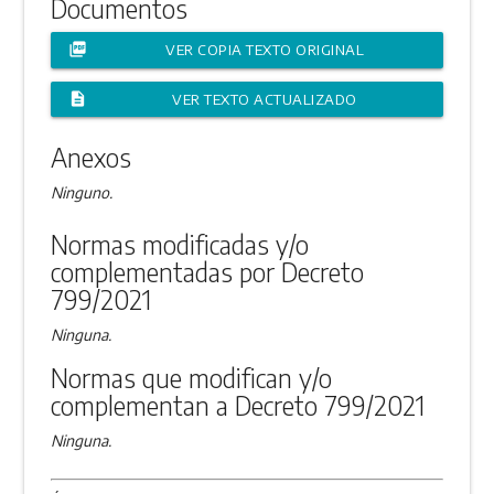
Documentos
picture_as_pdf
VER COPIA TEXTO ORIGINAL
description
VER TEXTO ACTUALIZADO
Anexos
Ninguno.
Normas modificadas y/o
complementadas por Decreto
799/2021
Ninguna.
Normas que modifican y/o
complementan a Decreto 799/2021
Ninguna.