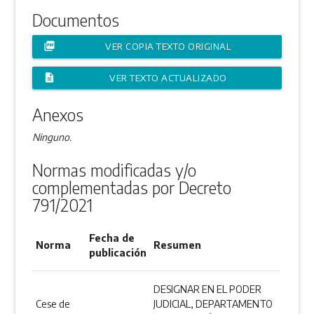
Documentos
picture_as_pdf
VER COPIA TEXTO ORIGINAL
description
VER TEXTO ACTUALIZADO
Anexos
Ninguno.
Normas modificadas y/o
complementadas por Decreto
791/2021
Fecha de
Norma
Resumen
publicación
DESIGNAR EN EL PODER
Cese de
JUDICIAL, DEPARTAMENTO