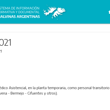
h
021
1
édico Asistencial, en la planta temporaria, como personal transitori
ena - Bermejo - Cifuentes y otros).