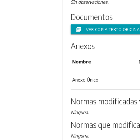
Sin observaciones.
Documentos
picture_as_pdf
VER COPIA TEXTO ORIGINA
Anexos
Nombre
Anexo Único
Normas modificadas 
Ninguna.
Normas que modifica
Ninguna.