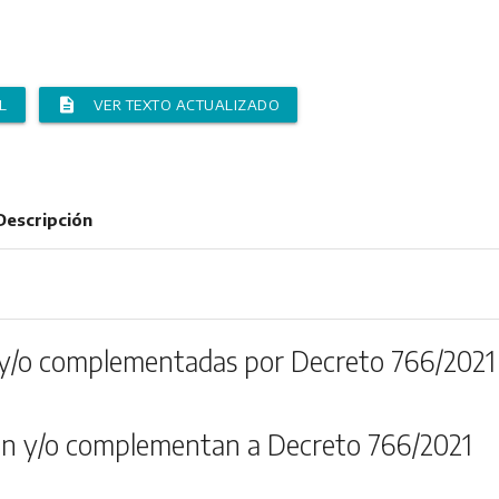
description
L
VER TEXTO ACTUALIZADO
Descripción
y/o complementadas por Decreto 766/2021
n y/o complementan a Decreto 766/2021