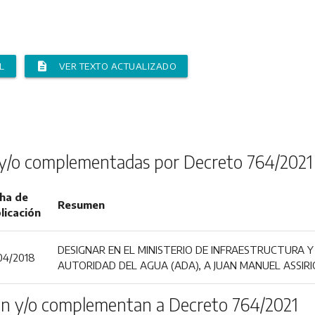
description
L
VER TEXTO ACTUALIZADO
y/o complementadas por Decreto 764/2021
ha de
Resumen
licación
DESIGNAR EN EL MINISTERIO DE INFRAESTRUCTURA Y 
04/2018
AUTORIDAD DEL AGUA (ADA), A JUAN MANUEL ASSIRI
n y/o complementan a Decreto 764/2021