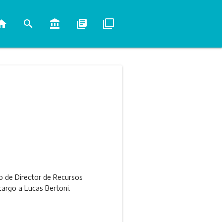
ome
search
account_balance
library_books
filter_none
go de Director de Recursos
argo a Lucas Bertoni.