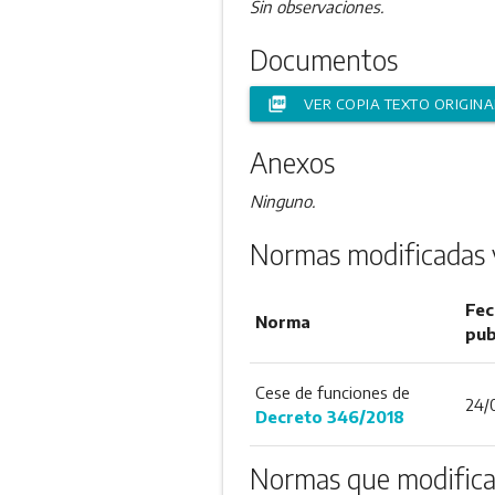
Sin observaciones.
Documentos
picture_as_pdf
VER COPIA TEXTO ORIGINA
Anexos
Ninguno.
Normas modificadas 
Fec
Norma
pub
Cese de funciones de
24/
Decreto 346/2018
Normas que modifica