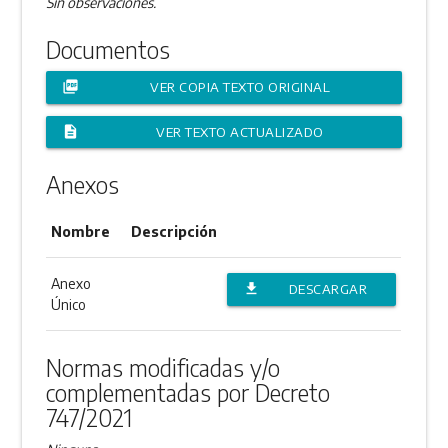
Sin observaciones.
Documentos
picture_as_pdf
VER COPIA TEXTO ORIGINAL
description
VER TEXTO ACTUALIZADO
Anexos
Nombre
Descripción
Anexo
file_download
DESCARGAR
Único
ANEXO
Normas modificadas y/o
complementadas por Decreto
747/2021