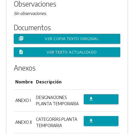
Observaciones
Sin observaciones.
Documentos
picture_as_pdf
VER COPIA TEXTO ORIGINAL
description
VER TEXTO ACTUALIZADO
Anexos
Nombre
Descripción
DESIGNACIONES
file_download
ANEXO I
PLANTA TEMPORARIA
DESCARGAR
ANEXO
CATEGORÍAS PLANTA
file_download
ANEXO II
TEMPORARIA
DESCARGAR