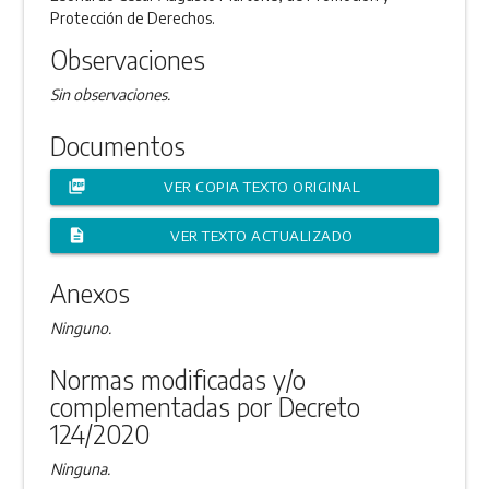
Protección de Derechos.
Observaciones
Sin observaciones.
Documentos
picture_as_pdf
VER COPIA TEXTO ORIGINAL
description
VER TEXTO ACTUALIZADO
Anexos
Ninguno.
Normas modificadas y/o
complementadas por Decreto
124/2020
Ninguna.