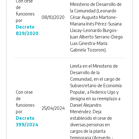
Con cese
Ministerio de Desarrollo de
de
la Comunidad (Leonardo
funciones
08/10/2020
César Augusto Martone-
por
Mariana Inés Pérez-Susana
Decreto
Llacay-Leonardo Burgos-
829/2020
Juan Alberto Serrano-Diego
Luis Ginestra-María
Gabriela Tozoroni).
Limita en el Ministerio de
Desarrollo de la
Comunidad, en el cargo de
Subsecretario de Economía
Con cese
Popular, a Federico Ugo y
de
designa en su reemplazo a
funciones
Daniel Alejandro
25/04/2024
por
Menéndez. Deja
Decreto
establecido el cese de
399/2024
diversas personas en
cargos de la planta
temporaria (Acevedo -