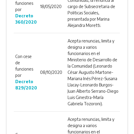
Comunidad, la renuncia al
funciones
18/05/2020
cargo de Subsecretaria de
por
Politicas Sociales,
Decreto
presentada por Marina
360/2020
Alejandra Moretti.
Acepta renuncias, limita y
designa a varios
funcionarios en el
Con cese
Ministerio de Desarrollo de
de
la Comunidad (Leonardo
funciones
08/10/2020
César Augusto Martone-
por
Mariana Inés Pérez-Susana
Decreto
Llacay-Leonardo Burgos-
829/2020
Juan Alberto Serrano-Diego
Luis Ginestra-María
Gabriela Tozoroni).
Acepta renuncias, limita y
designa a varios
funcionarios en el