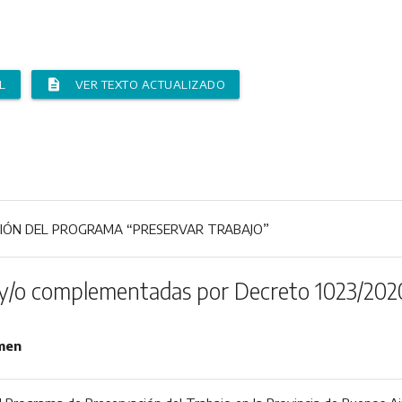
description
L
VER TEXTO ACTUALIZADO
IÓN DEL PROGRAMA “PRESERVAR TRABAJO”
y/o complementadas por Decreto 1023/202
men