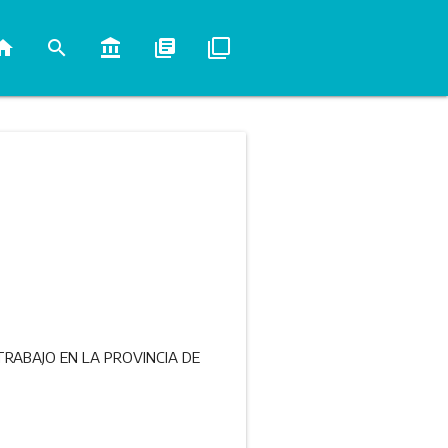
ome
search
account_balance
library_books
filter_none
TRABAJO EN LA PROVINCIA DE