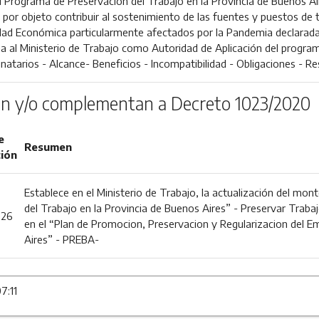
l Programa de Preservación del Trabajo en la Provincia de Buenos Air
 por objeto contribuir al sostenimiento de las fuentes y puestos de 
dad Económica particularmente afectados por la Pandemia declarada 
a al Ministerio de Trabajo como Autoridad de Aplicación del prog
inatarios - Alcance- Beneficios - Incompatibilidad - Obligaciones - Re
n y/o complementan a Decreto 1023/2020
e
Resumen
ción
Establece en el Ministerio de Trabajo, la actualización del mo
del Trabajo en la Provincia de Buenos Aires” - Preservar Trabaj
026
en el “Plan de Promocion, Preservacion y Regularizacion del E
Aires” - PREBA-
7:11