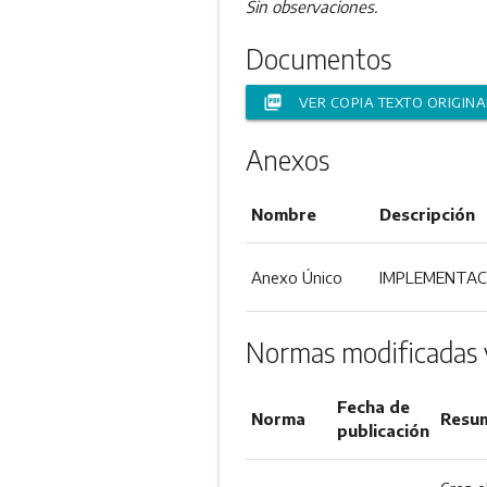
Sin observaciones.
Documentos
picture_as_pdf
VER COPIA TEXTO ORIGINA
Anexos
Nombre
Descripción
Anexo Único
IMPLEMENTAC
Normas modificadas 
Fecha de
Norma
Resu
publicación