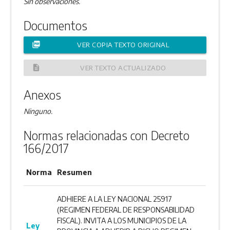
Sin observaciones.
Documentos
picture_as_pdf
VER COPIA TEXTO ORIGINAL
description
VER TEXTO ACTUALIZADO
Anexos
Ninguno.
Normas relacionadas con Decreto
166/2017
Norma
Resumen
ADHIERE A LA LEY NACIONAL 25917
(REGIMEN FEDERAL DE RESPONSABILIDAD
FISCAL). INVITA A LOS MUNICIPIOS DE LA
Ley