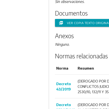
Sin observaciones.
Documentos
picture_as_pdf
VER COPIA TEXTO ORIGINA
Anexos
Ninguno.
Normas relacionadas
Norma
Resumen
(DEROGADO POR DE
Decreto
CONFLICTOS JUDIC
43/2019
2530/10, 132/11 Y 35
Decreto
(DEROGADO POR DE