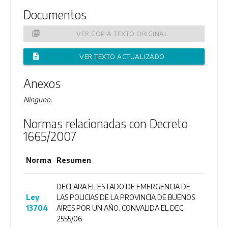
Documentos
picture_as_pdf
VER COPIA TEXTO ORIGINAL
description
VER TEXTO ACTUALIZADO
Anexos
Ninguno.
Normas relacionadas con Decreto
1665/2007
Norma
Resumen
DECLARA EL ESTADO DE EMERGENCIA DE
Ley
LAS POLICIAS DE LA PROVINCIA DE BUENOS
13704
AIRES POR UN AÑO. CONVALIDA EL DEC.
2555/06