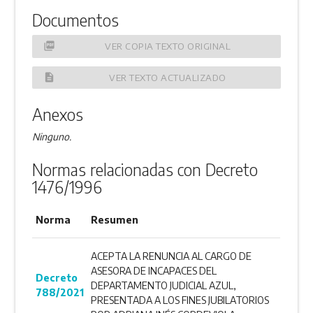
Documentos
picture_as_pdf
VER COPIA TEXTO ORIGINAL
description
VER TEXTO ACTUALIZADO
Anexos
Ninguno.
Normas relacionadas con Decreto
1476/1996
Norma
Resumen
ACEPTA LA RENUNCIA AL CARGO DE
ASESORA DE INCAPACES DEL
Decreto
DEPARTAMENTO JUDICIAL AZUL,
788/2021
PRESENTADA A LOS FINES JUBILATORIOS