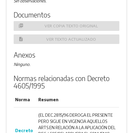
Sin observaciones.
Documentos
picture_as_pdf
VER COPIA TEXTO ORIGINAL
description
VER TEXTO ACTUALIZADO
Anexos
Ninguno.
Normas relacionadas con Decreto
4605/1995
Norma
Resumen
(EL DEC.2815/96 DEROGA EL PRESENTE
PERO SIGUE EN VIGENCIA AQUELLOS
ARTS.EN RELACIÓN A LA APLICACIÓN DEL
Decreto