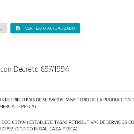
description
L
VER TEXTO ACTUALIZADO
 con Decreto 697/1994
S RETRIBUTIVAS DE SERVICIOS, MINISTERIO DE LA PRODUCCION. 
MERCIAL - PESCA)
DEC. 697/94) ESTABLECE TASAS RETRIBUTIVAS DE SERVICIOS C
373/92. (CODIGO RURAL-CAZA-PESCA)