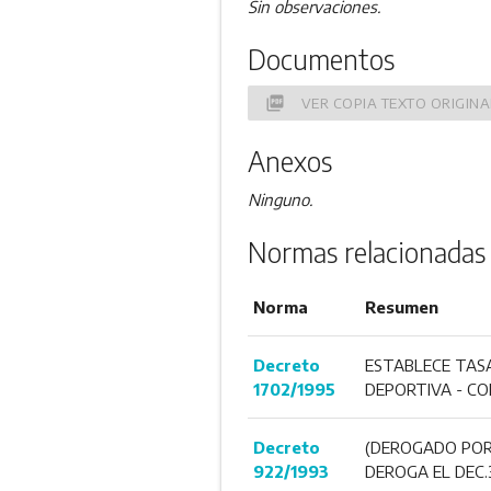
Sin observaciones.
Documentos
picture_as_pdf
VER COPIA TEXTO ORIGINA
Anexos
Ninguno.
Normas relacionadas
Norma
Resumen
Decreto
ESTABLECE TASA
1702/1995
DEPORTIVA - CO
Decreto
(DEROGADO POR 
922/1993
DEROGA EL DEC.