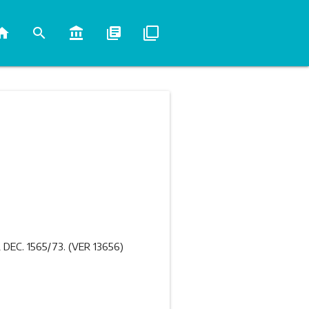
ome
search
account_balance
library_books
filter_none
EC. 1565/73. (VER 13656)