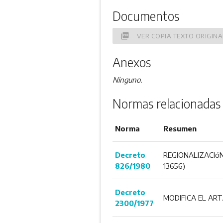
Documentos
picture_as_pdf
VER COPIA TEXTO ORIGINA
Anexos
Ninguno.
Normas relacionadas
Norma
Resumen
Decreto
REGIONALIZACIóN
826/1980
13656)
Decreto
MODIFICA EL ART.
2300/1977