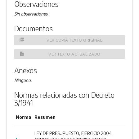
Observaciones
Sin observaciones.
Documentos
picture_as_pdf
VER COPIA TEXTO ORIGINAL
description
VER TEXTO ACTUALIZADO
Anexos
Ninguno.
Normas relacionadas con Decreto
3/1941
Norma
Resumen
LEY DE PRESUPUESTO, EJERCICIO 2004.