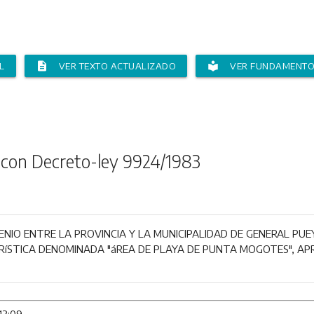
description
local_library
L
VER TEXTO ACTUALIZADO
VER FUNDAMENT
 con Decreto-ley 9924/1983
VENIO ENTRE LA PROVINCIA Y LA MUNICIPALIDAD DE GENERAL PU
RíSTICA DENOMINADA "áREA DE PLAYA DE PUNTA MOGOTES", APR