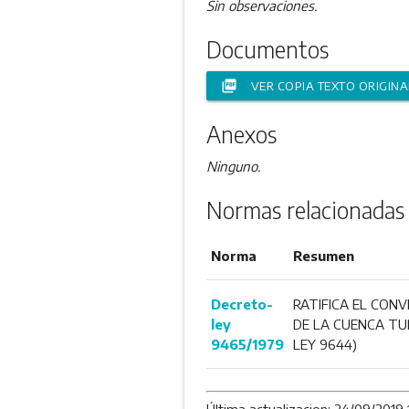
Sin observaciones.
Documentos
picture_as_pdf
VER COPIA TEXTO ORIGINA
Anexos
Ninguno.
Normas relacionadas
Norma
Resumen
Decreto-
RATIFICA EL CON
ley
DE LA CUENCA TU
9465/1979
LEY 9644)