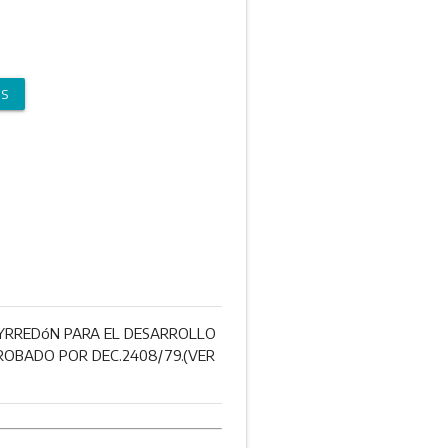
OS
EYRREDóN PARA EL DESARROLLO
OBADO POR DE­C.2408/79.(VER