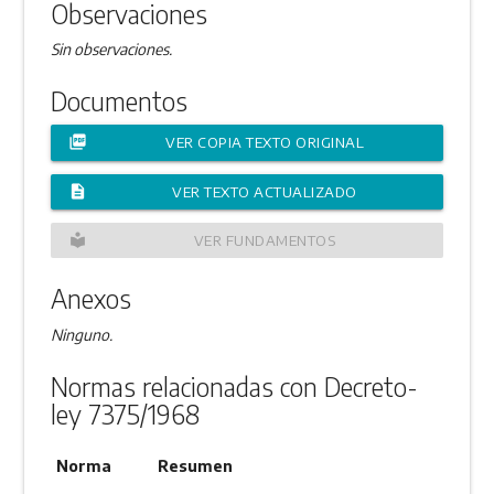
Observaciones
Sin observaciones.
Documentos
picture_as_pdf
VER COPIA TEXTO ORIGINAL
description
VER TEXTO ACTUALIZADO
local_library
VER FUNDAMENTOS
Anexos
Ninguno.
Normas relacionadas con Decreto-
ley 7375/1968
Norma
Resumen