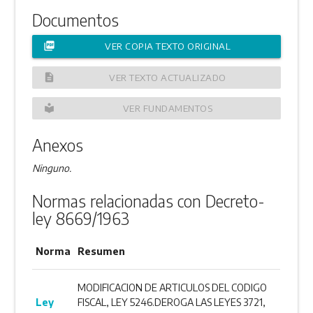
Documentos
picture_as_pdf
VER COPIA TEXTO ORIGINAL
description
VER TEXTO ACTUALIZADO
local_library
VER FUNDAMENTOS
Anexos
Ninguno.
Normas relacionadas con Decreto-
ley 8669/1963
Norma
Resumen
MODIFICACION DE ARTICULOS DEL CODIGO
Ley
FISCAL, LEY 5246.DEROGA LAS LEYES 3721,