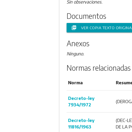
Sin observaciones.
Documentos
picture_as_pdf
VER COPIA TEXTO ORIGINA
Anexos
Ninguno.
Normas relacionadas
Norma
Resum
Decreto-ley
(DEROGA
7934/1972
Decreto-ley
(DEC-LE
11816/1963
DE LA P