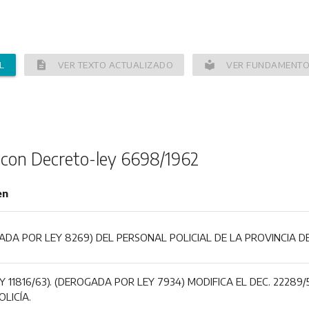
description
local_library
L
VER TEXTO ACTUALIZADO
VER FUNDAMENT
 con Decreto-ley 6698/1962
en
DA POR LEY 8269) DEL PERSONAL POLICIAL DE LA PROVINCIA DE
Y 11816/63). (DEROGADA POR LEY 7934) MODIFICA EL DEC. 2228
OLICÍA.