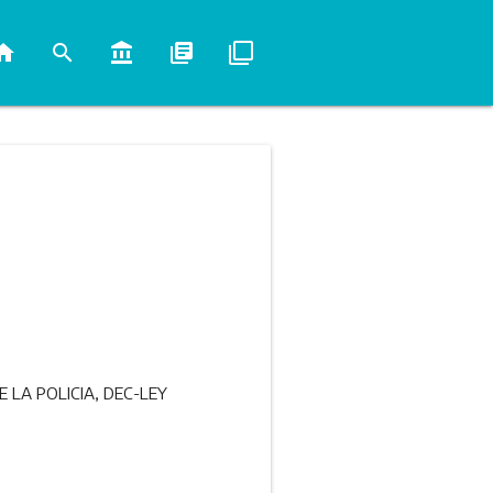
ome
search
account_balance
library_books
filter_none
 LA POLICIA, DEC-LEY