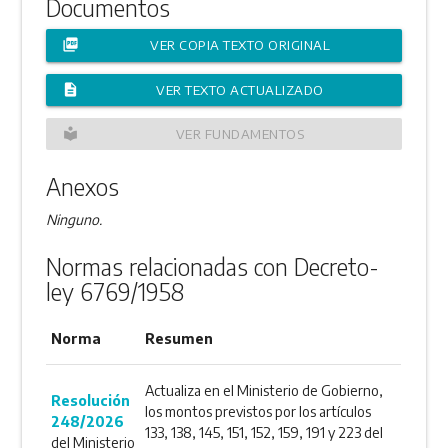
Documentos
picture_as_pdf
VER COPIA TEXTO ORIGINAL
description
VER TEXTO ACTUALIZADO
local_library
VER FUNDAMENTOS
Anexos
Ninguno.
Normas relacionadas con Decreto-
ley 6769/1958
Norma
Resumen
Actualiza en el Ministerio de Gobierno,
Resolución
los montos previstos por los artículos
248/2026
133, 138, 145, 151, 152, 159, 191 y 223 del
del Ministerio