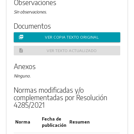
Observaciones
Sin observaciones.
Documentos
picture_as_pdf
VER COPIA TEXTO ORIGINAL
description
VER TEXTO ACTUALIZADO
Anexos
Ninguno.
Normas modificadas y/o
complementadas por Resolución
4285/2021
Fecha de
Norma
Resumen
publicación