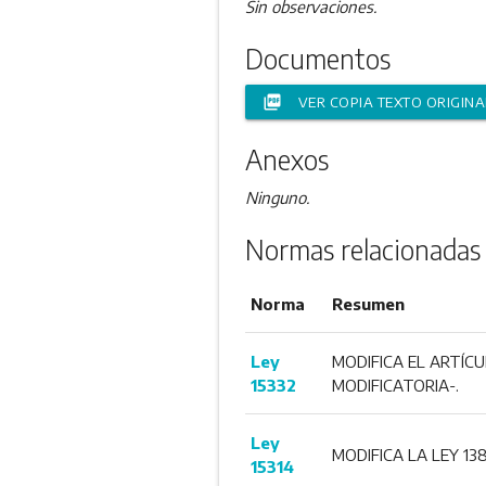
Sin observaciones.
Documentos
picture_as_pdf
VER COPIA TEXTO ORIGINA
Anexos
Ninguno.
Normas relacionadas
Norma
Resumen
Ley
MODIFICA EL ARTÍCU
15332
MODIFICATORIA-.
Ley
MODIFICA LA LEY 13
15314