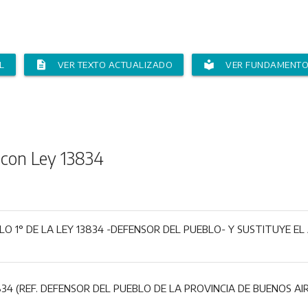
description
local_library
L
VER TEXTO ACTUALIZADO
VER FUNDAMENT
 con Ley 13834
LO 1° DE LA LEY 13834 -DEFENSOR DEL PUEBLO- Y SUSTITUYE EL A
834 (REF. DEFENSOR DEL PUEBLO DE LA PROVINCIA DE BUENOS AIR