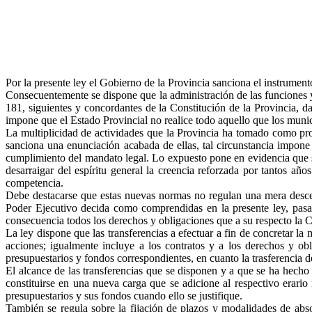
Por la presente ley el Gobierno de la Provincia sanciona el instrumen
Consecuentemente se dispone que la administración de las funciones y 
181, siguientes y concordantes de la Constitución de la Provincia, d
impone que el Estado Provincial no realice todo aquello que los muni
La multiplicidad de actividades que la Provincia ha tomado como prop
sanciona una enunciación acabada de ellas, tal circunstancia impone
cumplimiento del mandato legal. Lo expuesto pone en evidencia que se
desarraigar del espíritu general la creencia reforzada por tantos añ
competencia.
Debe destacarse que estas nuevas normas no regulan una mera descent
Poder Ejecutivo decida como comprendidas en la presente ley, pasar
consecuencia todos los derechos y obligaciones que a su respecto la Co
La ley dispone que las transferencias a efectuar a fin de concretar l
acciones; igualmente incluye a los contratos y a los derechos y obl
presupuestarios y fondos correspondientes, en cuanto la trasferencia de
El alcance de las transferencias que se disponen y a que se ha hecho 
constituirse en una nueva carga que se adicione al respectivo erario
presupuestarios y sus fondos cuando ello se justifique.
También se regula sobre la fijación de plazos y modalidades de absor