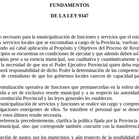
FUNDAMENTOS
DE LA LEY 9347
to necesario para la municipalización de funciones y servicios que el es
servicios locales que se encontraban a cargo de la Provincia, vuelvan a
ando así cabal aplicación al Propósito y Objetivos del Proceso de Reo
cipios se encuentran en condiciones de ejecutar y que además deben así 
ias pese a su esencia municipal, son cualitativa y cuantitativamente ta
 la necesidad de que sea el Poder Ejecutivo Provincial quien
deba
esp
rá responsabilidad de dicho Poder la determinación de las competencias
os de centralismo de que los gobiernos locales carecen de capacidad p
ralización operativa de funciones que permanecerían en la esfera de c
án a ser de exclusivo resorte municipal y a su respecto las autorida
nstitución Provincial y las leyes generales les establecen.
a municipalización de servicios y funciones se realice sin cargo y compr
igaciones emergentes de ellos. Se transfiere el personal que se dese
 estos últimos resulte necesaria.
referencia precedentemente, clarifica la política fijada por la Provinci
 municipal, sino que corresponde también concurrir con la transferencia
ción de gastos por los municipios y aún respecto de la posibilidad de