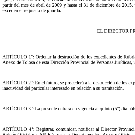
partir del mes de abril de 2009 y hasta el 31 de diciembre de 2015,
exceden el requisito de guarda.
EL DIRECTOR P
ARTÍCULO 1°: Ordenar la destrucción de los expedientes de Rúbrica 
Anexo de
Tolosa
de esta Dirección Provincial de Personas Jurídicas, 
ARTÍCULO 2°: En el futuro, se procederá a la destrucción de los expe
inactividad del particular interesado en relación a su tramitación.
ARTÍCULO 3°: La presente entrará en vigencia al quinto (5°) día hábil
ARTÍCULO 4°: Registrar, comunicar, notificar al Director Provinci
Boletín Oficial y al SINBA, pasar a Departamentos, Áreas y Oficina