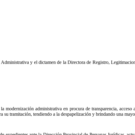
Administrativa y el dictamen de
la Directora
de Registro, Legitimacion
 la modernización administrativa en procura de transparencia, acceso a
ra su tramitación, tendiendo a la
despapelización
y brindando una mayor d
 de expedientes ante
la Dirección Provincial
de Personas Jurídicas, act