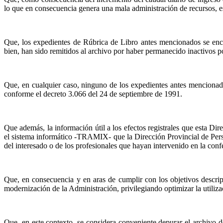
lo que en consecuencia genera una mala administración de recursos, es
Que, los expedientes de Rúbrica de Libro antes mencionados se encu
bien, han sido remitidos al archivo por haber permanecido inactivos por
Que, en cualquier caso, ninguno de los expedientes antes mencionad
conforme el decreto 3.066 del 24 de septiembre de 1991.
Que además, la información útil a los efectos
registrales
que esta Dire
el sistema informático -TRAMIX- que
la Dirección Provincial
de Pers
del interesado o de los profesionales que hayan intervenido en la co
Que, en consecuencia y en aras de cumplir con los objetivos descripto
modernización de
la Administración
, privilegiando optimizar la utiliz
Que, en este contexto, se considera conveniente depurar el archivo 