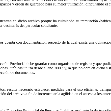
pacios y orden de guardado para su mejor utilización; dificultando el c
entran en dicho archivo porque ha culminado su tramitación -habiendo
 desinterés del particular solicitante.
os cuenta con documentación respecto de la cuál exista una obligación
cción Provincial debe guardar como organismo de registro y que pudier
onas Jurídicas utiliza desde el año 2006; y, la que no obra en dicho si
nfección de documentos.
s, resulta necesario establecer medidas para el uso eficiente, transpa
ación del archivo a fin de incrementar la agilidad en el acceso a los ante
de
la Dirección Provincial
de Personas Jurídicas mediante la destrucció