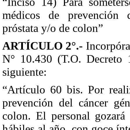
“Inciso 14) Para someters
médicos de prevención d
próstata y/o de colon”
ARTÍCULO 2°.-
Incorpóra
N° 10.430 (T.O. Decreto 1
siguiente:
“Artículo 60 bis. Por rea
prevención del cáncer gén
colon. El personal gozará 
hábiles al año, con goce ín