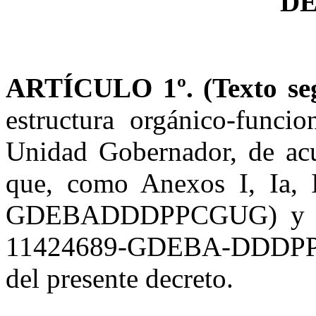
D
ARTÍCULO 1º. (Texto seg
estructura orgánico-funci
Unidad Gobernador, de acu
que, como Anexos I, Ia, 
GDEBADDDPPCGUG) y II, I
11424689-GDEBA-DDDPPCG
del presente decreto.