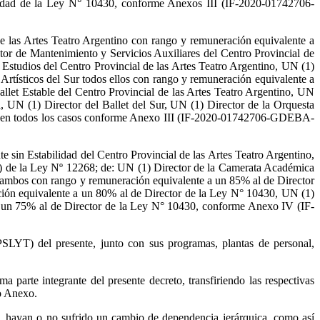
bilidad de la Ley N° 10430, conforme Anexos III (IF-2020-01742706-
de las Artes Teatro Argentino con rango y remuneración equivalente a
tor de Mantenimiento y Servicios Auxiliares del Centro Provincial de
 Estudios del Centro Provincial de las Artes Teatro Argentino, UN (1)
rtísticos del Sur todos ellos con rango y remuneración equivalente a
llet Estable del Centro Provincial de las Artes Teatro Argentino, UN
, UN (1) Director del Ballet del Sur, UN (1) Director de la Orquesta
; y en todos los casos conforme Anexo III (IF-2020-01742706-GDEBA-
e sin Estabilidad del Centro Provincial de las Artes Teatro Argentino,
) a) de la Ley Nº 12268; de: UN (1) Director de la Camerata Académica
o, ambos con rango y remuneración equivalente a un 85% al de Director
ción equivalente a un 80% al de Director de la Ley N° 10430, UN (1)
 a un 75% al de Director de la Ley N° 10430, conforme Anexo IV (IF-
T) del presente, junto con sus programas, plantas de personal,
e integrante del presente decreto, transfiriendo las respectivas
do Anexo.
, hayan o no sufrido un cambio de dependencia jerárquica, como así