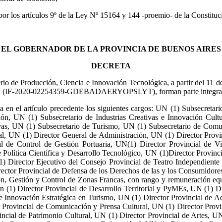
 por los artículos 9º de la Ley Nº 15164 y 144 -proemio- de la Constitu
EL GOBERNADOR DE LA PROVINCIA DE BUENOS AIRES
DECRETA
terio de Producción, Ciencia e Innovación Tecnológica, a partir del 11
F-2020-02254359-GDEBADAERYOPSLYT), forman parte integrante 
a en el artículo precedente los siguientes cargos: UN (1) Subsecreta
ión, UN (1) Subsecretario de Industrias Creativas e Innovación Cul
vas, UN (1) Subsecretario de Turismo, UN (1) Subsecretario de Comu
al, UN (1) Director General de Administración, UN (1) Director Provi
ial de Control de Gestión Portuaria, UN(1) Director Provincial de V
 Política Científica y Desarrollo Tecnológico, UN (1)Director Provinc
1) Director Ejecutivo del Consejo Provincial de Teatro Independiente
ector Provincial de Defensa de los Derechos de las y los Consumidore
, Gestión y Control de Zonas Francas, con rango y remuneración equiv
 (1) Director Provincial de Desarrollo Territorial y PyMEs, UN (1) Dir
e Innovación Estratégica en Turismo, UN (1) Director Provincial de Adm
Provincial de Comunicación y Prensa Cultural, UN (1) Director Provin
incial de Patrimonio Cultural, UN (1) Director Provincial de Artes, UN