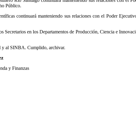
tillero Río Santiago continuará manteniendo sus relaciones con el Po
ho Público.
ntíficas continuará manteniendo sus relaciones con el Poder Ejecutiv
ros Secretarios en los Departamentos de Producción, Ciencia e Innovac
al y al SINBA. Cumplido, archivar.
ez
a y Finanzas