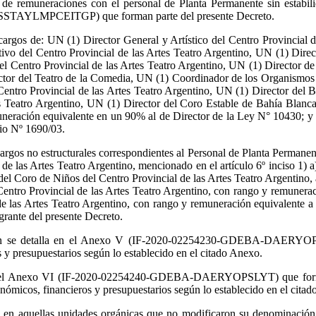
ias de remuneraciones con el personal de Planta Permanente sin esta
YLMPCEITGP) que forman parte del presente Decreto.
cargos de: UN (1) Director General y Artístico del Centro Provincial 
ivo del Centro Provincial de las Artes Teatro Argentino, UN (1) Direc
l Centro Provincial de las Artes Teatro Argentino, UN (1) Director de
ctor del Teatro de la Comedia, UN (1) Coordinador de los Organismos A
entro Provincial de las Artes Teatro Argentino, UN (1) Director del Ba
tes Teatro Argentino, UN (1) Director del Coro Estable de Bahía Blanca
emuneración equivalente en un 90% al de Director de la Ley N° 10430
o Nº 1690/03.
argos no estructurales correspondientes al Personal de Planta Permanent
l de las Artes Teatro Argentino, mencionado en el artículo 6º inciso 1
 del Coro de Niños del Centro Provincial de las Artes Teatro Argentin
ntro Provincial de las Artes Teatro Argentino, con rango y remunera
 de las Artes Teatro Argentino, con rango y remuneración equivalente
te del presente Decreto.
gún se detalla en el Anexo V (IF-2020-02254230-GDEBA-DAERYOPSLY
s y presupuestarios según lo establecido en el citado Anexo.
n el Anexo VI (IF-2020-02254240-GDEBA-DAERYOPSLYT) que forma part
onómicos, financieros y presupuestarios según lo establecido en el cita
s en aquellas unidades orgánicas que no modificaron su denominación