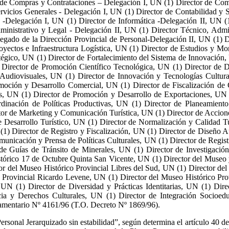
r de Compras y Contrataciones – Delegación I, UN (1) Director de Co
rvicios Generales - Delegación I, UN (1) Director de Contabilidad y 
a -Delegación I, UN (1) Director de Informática -Delegación II, UN (1
ministrativo y Legal - Delegación II, UN (1) Director Técnico, Admin
legado de la Dirección Provincial de Personal-Delegación II, UN (1) D
royectos e Infraestructura Logística, UN (1) Director de Estudios y Mo
tégico, UN (1) Director de Fortalecimiento del Sistema de Innovación, 
 Director de Promoción Científico Tecnológica, UN (1) Director de Di
cas Audiovisuales, UN (1) Director de Innovación y Tecnologías Cultu
omoción y Desarrollo Comercial, UN (1) Director de Fiscalización d
s, UN (1) Director de Promoción y Desarrollo de Exportaciones, UN (
rdinación de Políticas Productivas, UN (1) Director de Planeamiento
ector de Marketing y Comunicación Turística, UN (1) Director de Accio
Desarrollo Turístico, UN (1) Director de Normalización y Calidad Tur
(1) Director de Registro y Fiscalización, UN (1) Director de Diseño 
omunicación y Prensa de Políticas Culturales, UN (1) Director de Regis
de Guías de Tránsito de Minerales, UN (1) Director de Investigaci
tórico 17 de Octubre Quinta San Vicente, UN (1) Director del Museo 
ctor del Museo Histórico Provincial Libres del Sud, UN (1) Director 
vo Provincial Ricardo Levene, UN (1) Director del Museo Histórico Pr
UN (1) Director de Diversidad y Prácticas Identitarias, UN (1) Dire
ia y Derechos Culturales, UN (1) Director de Integración Socioeduc
amentario Nº 4161/96 (T.O. Decreto Nº 1869/96).
ersonal Jerarquizado sin estabilidad”, según determina el artículo 40 d