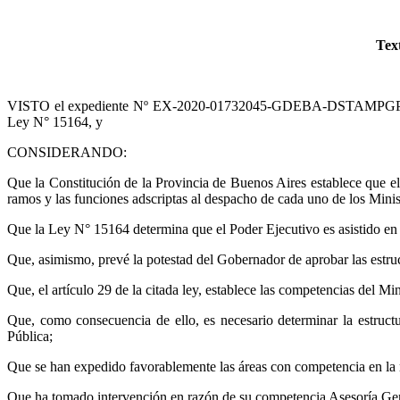
Tex
VISTO el expediente Nº EX-2020-01732045-GDEBA-DSTAMPGP, mediant
Ley N° 15164, y
CONSIDERANDO:
Que la Constitución de la Provincia de Buenos Aires establece que el 
ramos y las funciones adscriptas al despacho de cada uno de los Minis
Que la Ley N° 15164 determina que el Poder Ejecutivo es asistido en su
Que, asimismo, prevé la potestad del Gobernador de aprobar las estruc
Que, el artículo 29 de la citada ley, establece las competencias del M
Que, como consecuencia de ello, es necesario determinar la estructu
Pública;
Que se han expedido favorablemente las áreas con competencia en la m
Que ha tomado intervención en razón de su competencia Asesoría Ge