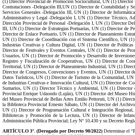
(1) Director Provincial de Promoción Sociocultural, UN (1) Directo
Contrataciones -Delegación III,UN (1) Director de Contabilidad y Se
Servicios Generales -Delegación III, UN (1) Director de Informátic
Administrativo y Legal -Delegación I, UN (1) Director Técnico, Ad
Dirección Provincial de Personal -Delegación I, UN (1) Director De
III, UN (1) Director de Estrategias Portuarias, UN (1) Director de P
Director de Enlace Portuario, UN (1) Director de Planeamiento Estra
UN (1) Director de Coordinación con el Sistema Científico, UN (1)
Industrias Creativas y Cultura Digital, UN (1) Director de Políti
Director de Festivales y Eventos Centrales, UN (1) Director de Pr
Usuarios, UN (1) Director de Promoción y Desarrollo de Inversione
Registro y Fiscalización de Cooperativas, UN (1) Director de Coo
Territorial, UN (1) Director de Planeamiento Industrial, UN (1) Dir
Director de Congresos, Convenciones y Eventos, UN (1) Director de 
Datos Turísticos, UN (1) Director de Turismo de la Comunidad, UN 
de Industrias Creativas e Innovación Cultural, UN (1) Director de C
Sumarios, UN (1) Director Técnico y Ambiental, UN (1) Director 
Provincial Enrique Udaondo (Luján), UN (1) Director del Museo His
del Museo Provincial de Bellas Artes Emilio Pettoruti, UN (1) Dire
la Biblioteca Provincial Ernesto Sábato, UN (1) Director del Archi
UN (1) Director de Programación Cultural e Integración Regional, 
Bibliotecas y Promoción de la Lectura, UN (1) Director de Infanc
Administración Pública Provincial; Ley Nº 10.430 y su Decreto Regl
ARTÍCULO 3°
.
(Derogado por Decreto 90/2022)
Determinar el “P