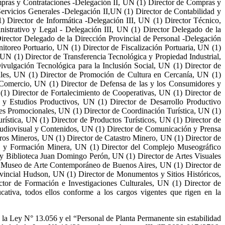
mpras y Contrataciones -Delegación II, UN (1) Director de Compras y
Servicios Generales -Delegación II,UN (1) Director de Contabilidad y
) Director de Informática -Delegación III, UN (1) Director Técnico,
istrativo y Legal - Delegación III, UN (1) Director Delegado de la
irector Delegado de la Dirección Provincial de Personal -Delegación
nitoreo Portuario, UN (1) Director de Fiscalización Portuaria, UN (1)
UN (1) Director de Transferencia Tecnológica y Propiedad Industrial,
vulgación Tecnológica para la Inclusión Social, UN (1) Director de
rales, UN (1) Director de Promoción de Cultura en Cercanía, UN (1)
e Comercio, UN (1) Director de Defensa de las y los Consumidores y
1) Director de Fortalecimiento de Cooperativas, UN (1) Director de
 y Estudios Productivos, UN (1) Director de Desarrollo Productivo
nes Promocionales, UN (1) Director de Coordinación Turística, UN (1)
ística, UN (1) Director de Productos Turísticos, UN (1) Director de
Audiovisual y Contenidos, UN (1) Director de Comunicación y Prensa
tros Mineros, UN (1) Director de Catastro Minero, UN (1) Director de
ón y Formación Minera, UN (1) Director del Complejo Museográfico
y Biblioteca Juan Domingo Perón, UN (1) Director de Artes Visuales
del Museo de Arte Contemporáneo de Buenos Aires, UN (1) Director de
ovincial Hudson, UN (1) Director de Monumentos y Sitios Históricos,
ctor de Formación e Investigaciones Culturales, UN (1) Director de
ativa, todos ellos conforme a los cargos vigentes que rigen en la
e la Ley N° 13.056 y el “Personal de Planta Permanente sin estabilidad