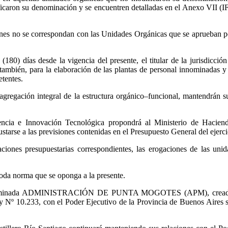
odificaron su denominación y se encuentren detalladas en el Anexo
nes no se correspondan con las Unidades Orgánicas que se aprueban por
180) días desde la vigencia del presente, el titular de la jurisdicció
í también, para la elaboración de las plantas de personal innominadas 
tentes.
sagregación integral de la estructura orgánico–funcional, mantendrán s
ncia e Innovación Tecnológica propondrá al Ministerio de Hacienda
starse a las previsiones contenidas en el Presupuesto General del ejerci
ciones presupuestarias correspondientes, las erogaciones de las unid
oda norma que se oponga a la presente.
 denominada ADMINISTRACIÓN DE PUNTA MOGOTES (APM), creada po
y Nº 10.233, con el Poder Ejecutivo de la Provincia de Buenos Aires s