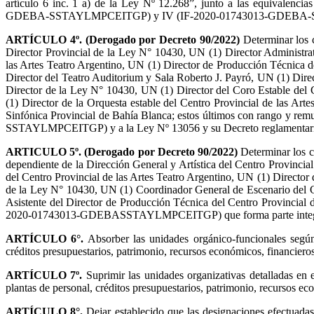
artículo 6 inc. 1 a) de la Ley Nº 12.268”, junto a las equivalenc
GDEBA-SSTAYLMPCEITGP) y IV (IF-2020-01743013-GDEBA-SSTA
ARTÍCULO 4º.
(Derogado por Decreto 90/2022)
Determinar los 
Director Provincial de la Ley N° 10430, UN (1) Director Administrat
las Artes Teatro Argentino, UN (1) Director de Producción Técnica de
Director del Teatro Auditorium y Sala Roberto J. Payró, UN (1) Dire
Director de la Ley N° 10430, UN (1) Director del Coro Estable del C
(1) Director de la Orquesta estable del Centro Provincial de las Ar
Sinfónica Provincial de Bahía Blanca; estos últimos con rango y r
SSTAYLMPCEITGP) y a la Ley Nº 13056 y su Decreto reglamentari
ARTICULO 5º.
(Derogado por Decreto 90/2022)
Determinar los c
dependiente de la Dirección General y Artística del Centro Provincia
del Centro Provincial de las Artes Teatro Argentino, UN (1) Director
de la Ley N° 10430, UN (1) Coordinador General de Escenario del Ce
Asistente del Director de Producción Técnica del Centro Provincial
2020-01743013-GDEBASSTAYLMPCEITGP) que forma parte integran
ARTÍCULO 6°.
Absorber las unidades orgánico-funcionales se
créditos presupuestarios, patrimonio, recursos económicos, financiero
ARTÍCULO 7º.
Suprimir las unidades organizativas detalladas e
plantas de personal, créditos presupuestarios, patrimonio, recursos ec
ARTÍCULO 8°.
Dejar establecido que las designaciones efectuada