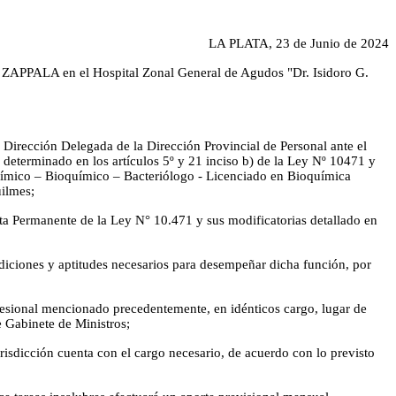
LA PLATA, 23 de Junio de 2024
APPALA en el Hospital Zonal General de Agudos "Dr. Isidoro G.
 Dirección Delegada de la Dirección Provincial de Personal ante el
o determinado en los artículos 5º y 21 inciso b) de la Ley Nº 10471 y
Químico – Bioquímico – Bacteriólogo - Licenciado en Bioquímica
uilmes;
ta Permanente de la Ley N° 10.471 y sus modificatorias detallado en
ndiciones y aptitudes necesarios para desempeñar dicha función, por
profesional mencionado precedentemente, en idénticos cargo, lugar de
 Gabinete de Ministros;
risdicción cuenta con el cargo necesario, de acuerdo con lo previsto