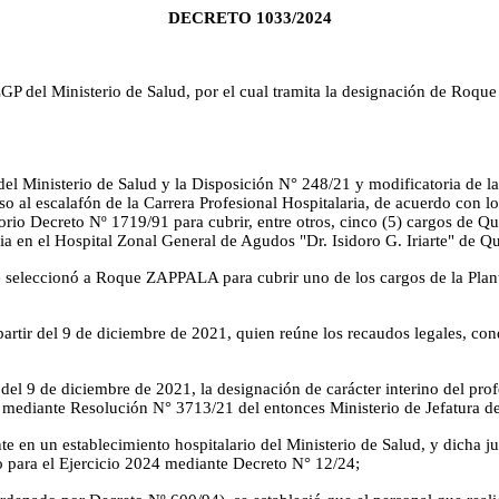
DECRETO 1033/2024
Ministerio de Salud, por el cual tramita la designación de Roque Z
el Ministerio de Salud y la Disposición N° 248/21 y modificatoria de la
so al escalafón de la Carrera Profesional Hospitalaria, de acuerdo con l
orio Decreto Nº 1719/91 para cubrir, entre otros, cinco (5) cargos de 
ia en el Hospital Zonal General de Agudos "Dr. Isidoro G. Iriarte" de Q
 se seleccionó a Roque ZAPPALA para cubrir uno de los cargos de la Plan
 partir del 9 de diciembre de 2021, quien reúne los recaudos legales, co
tir del 9 de diciembre de 2021, la designación de carácter interino del 
 mediante Resolución N° 3713/21 del entonces Ministerio de Jefatura de
 en un establecimiento hospitalario del Ministerio de Salud, y dicha ju
 para el Ejercicio 2024 mediante Decreto N° 12/24;