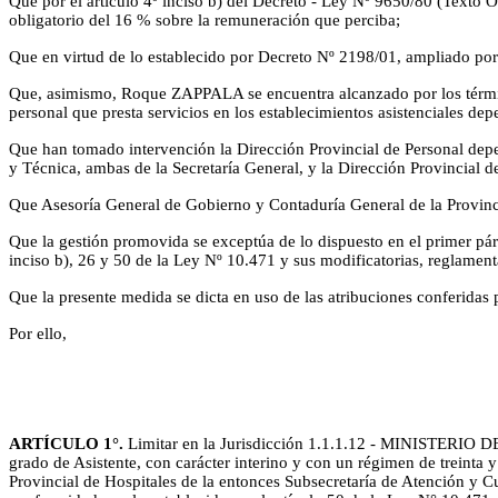
Que por el artículo 4º inciso b) del Decreto - Ley Nº 9650/80 (Texto O
obligatorio del 16 % sobre la remuneración que perciba;
Que en virtud de lo establecido por Decreto Nº 2198/01, ampliado por
Que, asimismo, Roque ZAPPALA se encuentra alcanzado por los término
personal que presta servicios en los establecimientos asistenciales dep
Que han tomado intervención la Dirección Provincial de Personal depen
y Técnica, ambas de la Secretaría General, y la Dirección Provincial 
Que Asesoría General de Gobierno y Contaduría General de la Provinci
Que la gestión promovida se exceptúa de lo dispuesto en el primer párr
inciso b), 26 y 50 de la Ley Nº 10.471 y sus modificatorias, reglame
Que la presente medida se dicta en uso de las atribuciones conferidas 
Por ello,
ARTÍCULO 1°.
Limitar en la Jurisdicción 1.1.1.12 - MINISTERIO 
grado de Asistente, con carácter interino y con un régimen de treinta 
Provincial de Hospitales de la entonces Subsecretaría de Atención y C