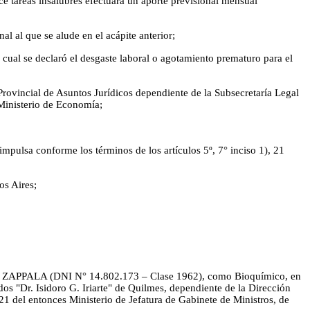
ce tareas insalubres efectuará un aporte previsional mensual
 al que se alude en el acápite anterior;
al se declaró el desgaste laboral o agotamiento prematuro para el
rovincial de Asuntos Jurídicos dependiente de la Subsecretaría Legal
 Ministerio de Economía;
impulsa conforme los términos de los artículos 5º, 7° inciso 1), 21
os Aires;
que ZAPPALA (DNI N° 14.802.173 – Clase 1962), como Bioquímico, en
dos "Dr. Isidoro G. Iriarte" de Quilmes, dependiente de la Dirección
1 del entonces Ministerio de Jefatura de Gabinete de Ministros, de