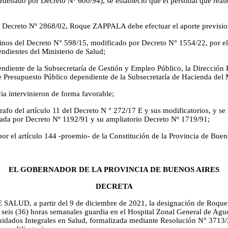
rdenado por Decreto Nº 600/94), se estableció que el personal que reali
 Decreto Nº 2868/02, Roque ZAPPALA debe efectuar el aporte previsional
s del Decreto N° 598/15, modificado por Decreto N° 1554/22, por el cu
endientes del Ministerio de Salud;
diente de la Subsecretaría de Gestión y Empleo Público, la Dirección P
de Presupuesto Público dependiente de la Subsecretaría de Hacienda del
a intervinieron de forma favorable;
afo del artículo 11 del Decreto N ° 272/17 E y sus modificatorios, y se 
ntada por Decreto Nº 1192/91 y su ampliatorio Decreto Nº 1719/91;
por el artículo 144 -proemio- de la Constitución de la Provincia de Buen
EL GOBERNADOR DE LA PROVINCIA DE BUENOS AIRES
DECRETA
DE SALUD, a partir del 9 de diciembre de 2021, la designación de Ro
y seis (36) horas semanales guardia en el Hospital Zonal General de Agu
uidados Integrales en Salud, formalizada mediante Resolución N° 3713/2