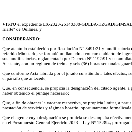
VISTO
el expediente EX-2023-26148388-GDEBA-HZGADIGIMSALGP del 
Iriarte" de Quilmes, y
CONSIDERANDO:
Que atento lo establecido por Resolución N° 3491/21 y modificatoria d
referido Ministerio, se formuló un llamado a concurso abierto de ingre
sus modificatorias, reglamentada por Decreto Nº 1192/91 y su ampliat
Asistente, con un régimen de treinta y seis (36) horas semanales guard
Que conforme Acta labrada por el jurado constituido a tales efectos,
el párrafo que antecede;
Que, en consecuencia, se propicia la designación del citado agente, a
haber obtenido el puntaje necesario;
Que, a fin de obtener la vacante respectiva, se propicia limitar, a par
prestación de servicios y régimen horario, oportunamente formalizada
Que el agente cuya designación se propicia se desempeña efectivamente
en el Presupuesto General Ejercicio 2023 – Ley Nº 15.394, prorrogado