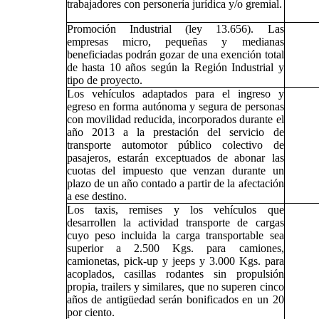
trabajadores con personería jurídica y/o gremial.
Promoción Industrial (ley 13.656). Las
empresas micro, pequeñas y medianas
beneficiadas podrán gozar de una exención total
de hasta 10 años según la Región Industrial y
tipo de proyecto.
Los vehículos adaptados para el ingreso y
egreso en forma autónoma y segura de personas
con movilidad reducida, incorporados durante el
año 2013 a la prestación del servicio de
transporte automotor público colectivo de
pasajeros, estarán exceptuados de abonar las
cuotas del impuesto que venzan durante un
plazo de un año contado a partir de la afectación
a ese destino.
Los taxis, remises y los vehículos que
desarrollen la actividad transporte de cargas
cuyo peso incluida la carga transportable sea
superior a 2.500 Kgs. para camiones,
camionetas, pick-up y jeeps y 3.000 Kgs. para
acoplados, casillas rodantes sin propulsión
propia, trailers y similares, que no superen cinco
años de antigüedad serán bonificados en un 20
por ciento.