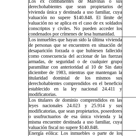
Los ex combatientes de Malvinas o sus
derechohabientes que sean propietarios de
vivienda única y destinada a uso familiar, cuya
valuación no supere $140.848. El límite de
valuación no se aplica en el caso de ex soldados
conscriptos y civiles. No pueden acceder los
condenados por crímenes de lesa humanidad.
Los inmuebles que hayan sido la última vivienda
de personas que se encuentren en situación de
desaparición forzada o que hubiesen fallecido
como consecuencia del accionar de las fuerzas
armadas, de seguridad o de cualquier grupo
paramilitar con anterioridad al 10 de Sin dato
diciembre de 1983, mientras que mantengan la
titularidad dominial de los mismos sus
derechohabientes comprendidos en el beneficio
establecido en la ley nacional 24.411 y
modificatorias.
Los titulares de dominio comprendidos en las
leyes nacionales 24.023 y 25.914 y sus
modificatorias, que sean propietarios, poseedores
o usufructuarios de esa única vivienda y la
misma encuentre destinada a uso familiar, cuya
valuación fiscal no supere $140.848.
Energía eólica: Los inmuebles o parte de los