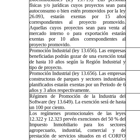
físicas y/o jurídicas cuyos proyectos sean para
autoconsumo o bien estén promovidos por la ley
26.093, estarán exentas por 15 años
correspondientes al proyecto promovido.
Aquellas cuyos proyectos sean para venta al
mercado interno o para exportación estarán
exentas por 10 años correspondientes al
proyecto promovido.
Promoción Industrial (ley 13.656). Las empresas
beneficiadas podrán gozar de una exención total
de hasta 10 años según la Región Industrial y
tipo de proyecto.
Promoción Industrial (ley 13.656). Las empresas
constructoras de parques y sectores industriales
planificados estarán exentas por un Periodo de 6
años y 3 años respectivamente.
Régimen de Promoción de la Industria del
Software (ley 13.649). La exención será de hasta
un 100 por ciento.
Los regímenes promocionales de las leyes
12.322 y 12.323 prevén exenciones del 50 % del
Impuesto Inmobiliario para los sectores
agropecuario, industrial, comercial y de
prestación de servicios situados en el CORFO