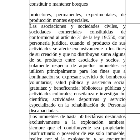
constituir o mantener bosques
protectores, permanentes, experimentales, de
producción montes especiales.
Las asociaciones y sociedades civiles, y
sociedades comerciales constituidas de
conformidad al artículo 3º de la ley 19.550, con
personería jurídica, cuando el producto de sus
actividades se afecte exclusivamente a los fines
de su creación y que no distribuyan suma alguna
de su producto entre asociados y socios, y
solamente respecto de aquellos inmuebles se
utilicen principalmente para los fines que a
continuación se expresan: servicio de bomberos
voluntarios; salud pública y asistencia social
gratuitas; y beneficencia; bibliotecas públicas y
actividades culturales; enseñanza e investigación
científica; actividades deportivas y servicio
especializado en la rehabilitación de Personas
discapacitadas.
Los inmuebles de hasta 50 hectáreas destinados
exclusivamente a la explotación tambera,
siempre que el contribuyente sea propietario,
usufructuario o poseedor de ese solo inmueble,
realice por sí la explotación y se encuentre