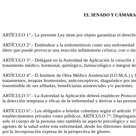
EL SENADO Y CÁMARA
ARTÍCULO 1°.- La presente Ley tiene por objeto garantizar el derecho 
ARTÍCULO 2°.- Entiéndese a la endometriosis como una enfermedad gin
útero que puede provocar una reacción inflamatoria crónica, con o sin d
ARTÍCULO 3°.- Delégase en la Autoridad de Aplicación la creación y a
tratamiento médico, hormonal, quirúrgico, farmacológico e integral de
ARTÍCULO 4°.- El Instituto de Obra Médico Asistencial (I.O.M.A.) y lo
tratamientos, terapias hormonales, anticonceptivos, diagnóstico por i
transmisible de sus afiliadas, beneficiarias asistenciales y/o pacientes.
ARTÍCULO 5°.- La Autoridad la Aplicación deberá establecer Protocolos 
la detección temprana y eficaz de la enfermedad y derivar a las person
ARTÍCULO 6°.- Los obligados a brindar cobertura según el artículo 3°,
establecimientos privados como públicos. ARTÍCULO 7°: Dispónganse e
solo el cuerpo de la persona sino también su aspecto psicológico y s
agentes de la salud sobre esta enfermedad, desde los diferentes ámbit
por la incorporación expresa de la perspectiva de género.