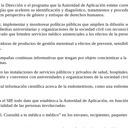
la Dirección o el programa que la Autoridad de Aplicación estime corre
ías que aceleren su identificación y diagnóstico, tratamientos y procedi
ca con perspectiva de género y enfoque de derechos humanos.
mplementar y monitorear políticas públicas que amplíen la difusión so
cátedras universitarias y organizaciones de la sociedad civil con recon
vado que brinden servicios médico asistenciales a los efectos de la pres
doras de productos de gestión menstrual a efectos de prevenir, sensibi
.
mpañas continuas informativas que tengan por objeto concientizar a la po
mas.
 las instalaciones de servicios públicos y privados de salud, hospitales,
ción y convenios con universidades y organizaciones de la sociedad civil
 información científica acerca de la endometriosis, como una enfermed
 el SIP, todo dato que establezca la Autoridad de Aplicación, en función
ialidad de las personas involucradas.
. Consultá a tu médica o médico” en los envases, recipientes, paquetes