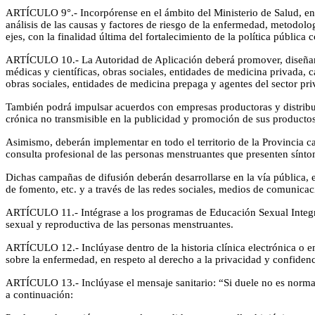
ARTÍCULO 9°.- Incorpórense en el ámbito del Ministerio de Salud, en 
análisis de las causas y factores de riesgo de la enfermedad, metodolog
ejes, con la finalidad última del fortalecimiento de la política públi
ARTÍCULO 10.- La Autoridad de Aplicación deberá promover, diseñar, i
médicas y científicas, obras sociales, entidades de medicina privada, 
obras sociales, entidades de medicina prepaga y agentes del sector pri
También podrá impulsar acuerdos con empresas productoras y distribui
crónica no transmisible en la publicidad y promoción de sus productos
Asimismo, deberán implementar en todo el territorio de la Provincia ca
consulta profesional de las personas menstruantes que presenten sínto
Dichas campañas de difusión deberán desarrollarse en la vía pública, en
de fomento, etc. y a través de las redes sociales, medios de comunica
ARTÍCULO 11.- Intégrase a los programas de Educación Sexual Integral
sexual y reproductiva de las personas menstruantes.
ARTÍCULO 12.- Inclúyase dentro de la historia clínica electrónica o en
sobre la enfermedad, en respeto al derecho a la privacidad y confidenc
ARTÍCULO 13.- Inclúyase el mensaje sanitario: “Si duele no es normal
a continuación: