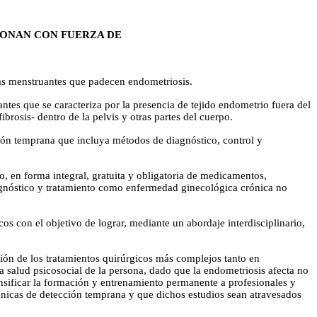
IONAN CON FUERZA DE
nas menstruantes que padecen endometriosis.
s que se caracteriza por la presencia de tejido endometrio fuera del
brosis- dentro de la pelvis y otras partes del cuerpo.
ión temprana que incluya métodos de diagnóstico, control y
, en forma integral, gratuita y obligatoria de medicamentos,
diagnóstico y tratamiento como enfermedad ginecológica crónica no
s con el objetivo de lograr, mediante un abordaje interdisciplinario,
ción de los tratamientos quirúrgicos más complejos tanto en
salud psicosocial de la persona, dado que la endometriosis afecta no
sificar la formación y entrenamiento permanente a profesionales y
écnicas de detección temprana y que dichos estudios sean atravesados