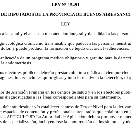
LEY N° 15491
 DE DIPUTADOS DE LA PROVINCIA DE BUENOS AIRES SANC
LEY
a la salud y el acceso a una atención integral y de calidad a las perso
ecológica crónica no transmisible que padecen las personas menstruante
olor, y puede producir la formación de tejido cicatricial -adherencias, fi
plicación de un programa médico obligatorio y gratuito para la detecc
 la endometriosis.
s efectores públicos deberán prestar cobertura médica al cien por ciento
mágenes, intervenciones quirúrgicas y todo lo relativo a la detección, 
de Atención Primaria en los centros de salud y en los efectores público
as diagnosticadas a las áreas correspondientes para su tratamiento.
 deberán destinar y/o establecer centros de Tercer Nivel para la deriva
spacios de contención y profesionales preparados que colaboren en la 
ocial. ARTÍCULO 8°: La Autoridad de Aplicación deberá promover e inten
os de especialización, incluyéndose la comprensión de los síntomas y t