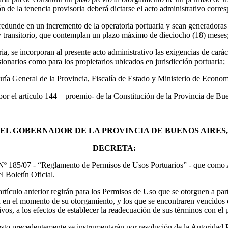
n de la tenencia provisoria deberá dictarse el acto administrativo corre
 redunde en un incremento de la operatoria portuaria y sean generadoras
 y transitorio, que contemplan un plazo máximo de dieciocho (18) meses
ia, se incorporan al presente acto administrativo las exigencias de carác
sionarios como para los propietarios ubicados en jurisdicción portuaria;
a General de la Provincia, Fiscalía de Estado y Ministerio de Econom
por el artículo 144 – proemio- de la Constitución de la Provincia de Bu
EL GOBERNADOR DE LA PROVINCIA DE BUENOS AIRES,
DECRETA:
Nº 185/07 - “Reglamento de Permisos de Usos Portuarios” - que como An
el Boletín Oficial.
rtículo anterior regirán para los Permisos de Uso que se otorguen a par
ón en el momento de su otorgamiento, y los que se encontraren vencido
tivos, a los efectos de establecer la readecuación de sus términos con el 
to precedentemente se instrumentarán por resolución de la Autoridad Po