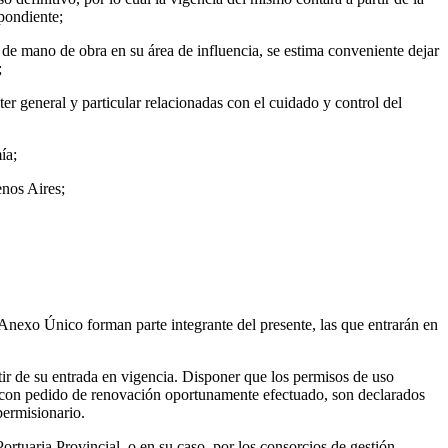
spondiente;
 de mano de obra en su área de influencia, se estima conveniente dejar
;
ter general y particular relacionadas con el cuidado y control del
ía;
enos Aires;
exo Único forman parte integrante del presente, las que entrarán en
tir de su entrada en vigencia. Disponer que los permisos de uso
s con pedido de renovación oportunamente efectuado, son declarados
permisionario.
rtuaria Provincial, o en su caso, por los consorcios de gestión