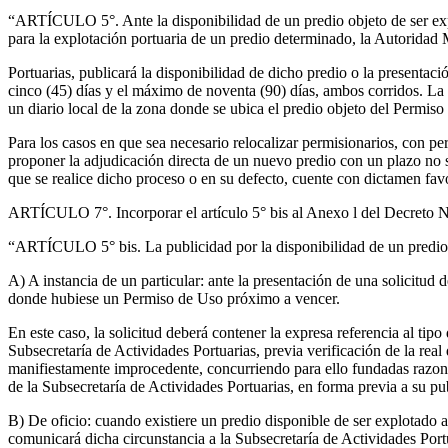
“ARTÍCULO 5°. Ante la disponibilidad de un predio objeto de ser expl
para la explotación portuaria de un predio determinado, la Autoridad M
Portuarias, publicará la disponibilidad de dicho predio o la presentac
cinco (45) días y el máximo de noventa (90) días, ambos corridos. La c
un diario local de la zona donde se ubica el predio objeto del Permiso
Para los casos en que sea necesario relocalizar permisionarios, con 
proponer la adjudicación directa de un nuevo predio con un plazo no sup
que se realice dicho proceso o en su defecto, cuente con dictamen fav
ARTÍCULO 7°. Incorporar el artículo 5° bis al Anexo l del Decreto N
“ARTÍCULO 5° bis. La publicidad por la disponibilidad de un predio d
A) A instancia de un particular: ante la presentación de una solicitu
donde hubiese un Permiso de Uso próximo a vencer.
En este caso, la solicitud deberá contener la expresa referencia al tip
Subsecretaría de Actividades Portuarias, previa verificación de la real 
manifiestamente improcedente, concurriendo para ello fundadas razones 
de la Subsecretaría de Actividades Portuarias, en forma previa a su pu
B) De oficio: cuando existiere un predio disponible de ser explotado
comunicará dicha circunstancia a la Subsecretaría de Actividades Portua