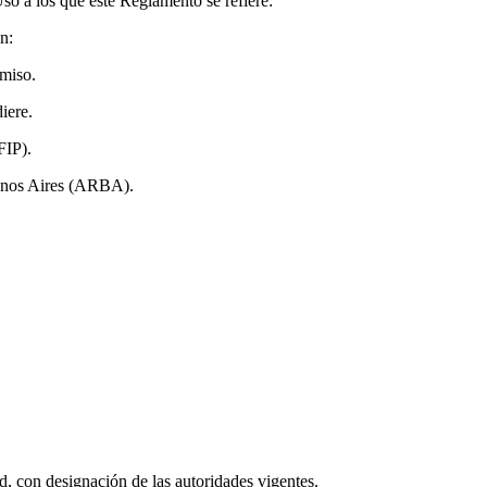
o a los que este Reglamento se refiere:
n:
rmiso.
iere.
FIP).
uenos Aires (ARBA).
, con designación de las autoridades vigentes.