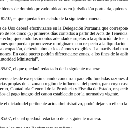
e bienes de dominio privado ubicados en jurisdicción portuaria, quienes
5/07, el que quedará redactado de la siguiente manera:
 Uso deberá efectivizarse en la Delegación Portuaria que corresponda,
ro de los cinco (5) primeros días contados a partir del Acta de Tenencia
recho, quedando los montos adeudados sujetos a la aplicación de los i
es que puedan promoverse u originarse con respecto a la liquidación y
 la ocupación, deberán abonar los cánones exigibles. La inactividad manif
ones. En cada puerto podrán diferenciarse zonas, a los fines de la aplic
utoridad Ministerial”.
5/07, el que quedará redactado de la siguiente manera:
renciales de excepción cuando concurran para ello fundadas razones de
as propias de la zona o región de influencia del puerto, para cuyo caso
ierno, Contaduría General de la Provincia y Fiscalía de Estado, respect
dos al pago íntegro del canon establecido por la normativa vigente.
 el dictado del pertinente acto administrativo, podrá dejar sin efecto
5/07, el cual quedará redactado de la siguiente manera: