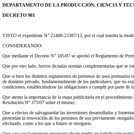
DEPARTAMENTO DE LA PRODUCCIÓN, CIENCIA Y TE
DECRETO 981
VISTO el expediente N° 22400-23387/13, por el cual tramita la modi
CONSIDERANDO:
Que mediante el Decreto N° 185/07 se aprobó el Reglamento de Perm
Que por otro lado, fueron dictadas normas complementarias que se est
Que si bien los distintos reglamentos de permisos de usos portuarios re
de dominio privado, fundamentalmente de los particulares, que no está
condiciones, estableciéndose las obligaciones a cumplir por parte de l
Que atento la importancia de la etapa publicitaria en el procedimient
Resolución Nº 375/07 sobre el mismo;
Que a efectos de salvaguardar las inversiones desarrolladas y fomentar
pretendan la renovación de los permisos de uso previamente otorgado
efectuado, como a los que a futuro se otorguen;
Que a su vez la tenencia provisoria de un predio en jurisdicción portua