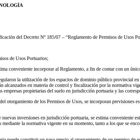
CNOLOGÍA
ficación del Decreto Nº 185/07 – “Reglamento de Permisos de Usos Por
isos de Usos Portuarios;
ima conveniente incorporar al Reglamento, a fin de contar con un único
gularon la utilización de los espacios de dominio público provincial en 
n alcanzados en materia de control y fiscalización por la normativa vig
as empresas propietarias del suelo en jurisdicción portuaria y las corre
o del otorgamiento de los Permisos de Usos, se incorporan previsiones es
 nuevas inversiones en jurisdicción portuaria, se estima conveniente es
s mediante la normativa vigente en su momento, tanto a los que se enc
ria puede constituir un paso previo al otorgamiento de un permiso de uso