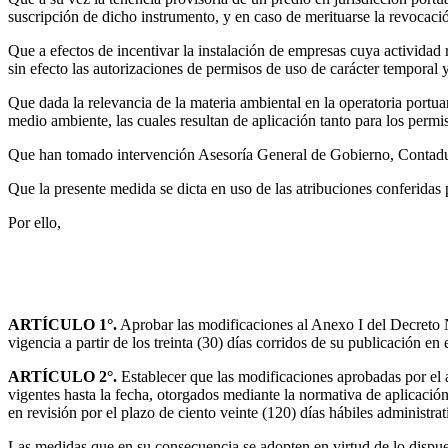
suscripción de dicho instrumento, y en caso de merituarse la revocació
Que a efectos de incentivar la instalación de empresas cuya actividad
sin efecto las autorizaciones de permisos de uso de carácter temporal
Que dada la relevancia de la materia ambiental en la operatoria portuar
medio ambiente, las cuales resultan de aplicación tanto para los permi
Que han tomado intervención Asesoría General de Gobierno, Contadurí
Que la presente medida se dicta en uso de las atribuciones conferidas 
Por ello,
ARTÍCULO 1°.
Aprobar las modificaciones al Anexo I del Decreto 
vigencia a partir de los treinta (30) días corridos de su publicación en 
ARTÍCULO 2°.
Establecer que las modificaciones aprobadas por el a
vigentes hasta la fecha, otorgados mediante la normativa de aplicaci
en revisión por el plazo de ciento veinte (120) días hábiles administra
Las medidas que en su consecuencia se adopten en virtud de lo dispues