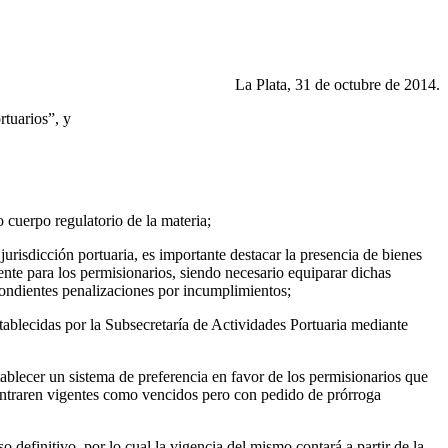
La Plata, 31 de octubre de 2014.
tuarios”, y
 cuerpo regulatorio de la materia;
jurisdicción portuaria, es importante destacar la presencia de bienes
ente para los permisionarios, siendo necesario equiparar dichas
spondientes penalizaciones por incumplimientos;
tablecidas por la Subsecretaría de Actividades Portuaria mediante
tablecer un sistema de preferencia en favor de los permisionarios que
ontraren vigentes como vencidos pero con pedido de prórroga
 definitivo, por lo cual la vigencia del mismo contará a partir de la