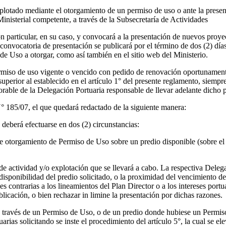
otado mediante el otorgamiento de un permiso de uso o ante la presenta
inisterial competente, a través de la Subsecretaría de Actividades
ión particular, en su caso, y convocará a la presentación de nuevos pro
onvocatoria de presentación se publicará por el término de dos (2) días
 de Uso a otorgar, como así también en el sitio web del Ministerio.
permiso de uso vigente o vencido con pedido de renovación oportunamen
erior al establecido en el artículo 1° del presente reglamento, siempre 
orable de la Delegación Portuaria responsable de llevar adelante dicho 
° 185/07, el que quedará redactado de la siguiente manera:
eberá efectuarse en dos (2) circunstancias:
d de otorgamiento de Permiso de Uso sobre un predio disponible (sobre e
o de actividad y/o explotación que se llevará a cabo. La respectiva Deleg
disponibilidad del predio solicitado, o la proximidad del vencimiento del
contrarias a los lineamientos del Plan Director o a los intereses portua
blicación, o bien rechazar in limine la presentación por dichas razones.
 a través de un Permiso de Uso, o de un predio donde hubiese un Permis
rias solicitando se inste el procedimiento del artículo 5°, la cual se e