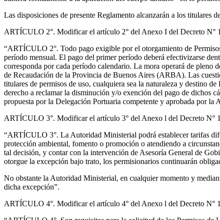
Las disposiciones de presente Reglamento alcanzarán a los titulares d
ARTÍCULO 2°. Modificar el artículo 2° del Anexo I del Decreto N° 18
“ARTÍCULO 2°. Todo pago exigible por el otorgamiento de Permisos de
período mensual. El pago del primer período deberá efectivizarse dent
corresponda por cada período calendario. La mora operará de pleno de
de Recaudación de la Provincia de Buenos Aires (ARBA). Las cuestion
titulares de permisos de uso, cualquiera sea la naturaleza y destino de
derecho a reclamar la disminución y/o exención del pago de dichos cán
propuesta por la Delegación Portuaria competente y aprobada por la A
ARTÍCULO 3°. Modificar el artículo 3° del Anexo l del Decreto N° 18
“ARTÍCULO 3°. La Autoridad Ministerial podrá establecer tarifas dife
protección ambiental, fomento o promoción o atendiendo a circunstanci
tal decisión, y contar con la intervención de Asesoría General de Gob
otorgue la excepción bajo trato, los permisionarios continuarán obliga
No obstante la Autoridad Ministerial, en cualquier momento y mediante
dicha excepción”.
ARTÍCULO 4°. Modificar el artículo 4° del Anexo l del Decreto N° 18