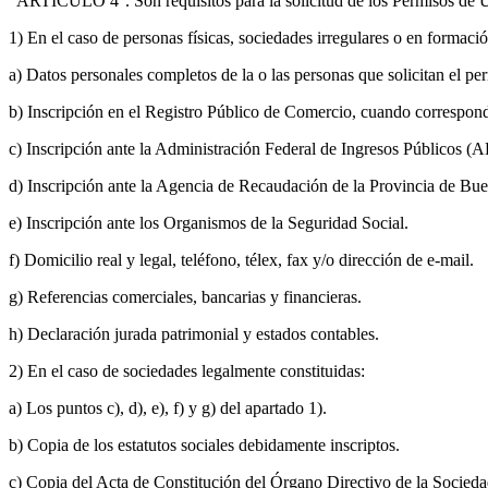
“ARTÍCULO 4°. Son requisitos para la solicitud de los Permisos de Us
1) En el caso de personas físicas, sociedades irregulares o en formació
a) Datos personales completos de la o las personas que solicitan el pe
b) Inscripción en el Registro Público de Comercio, cuando correspond
c) Inscripción ante la Administración Federal de Ingresos Públicos (A
d) Inscripción ante la Agencia de Recaudación de la Provincia de B
e) Inscripción ante los Organismos de la Seguridad Social.
f) Domicilio real y legal, teléfono, télex, fax y/o dirección de e-mail.
g) Referencias comerciales, bancarias y financieras.
h) Declaración jurada patrimonial y estados contables.
2) En el caso de sociedades legalmente constituidas:
a) Los puntos c), d), e), f) y g) del apartado 1).
b) Copia de los estatutos sociales debidamente inscriptos.
c) Copia del Acta de Constitución del Órgano Directivo de la Sociedad