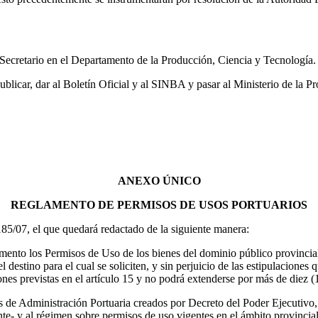
 Secretario en el Departamento de la Producción, Ciencia y Tecnología.
publicar, dar al Boletín Oficial y al SINBA y pasar al Ministerio de la
ANEXO ÚNICO
REGLAMENTO DE PERMISOS DE USOS PORTUARIOS
5/07, el que quedará redactado de la siguiente manera:
nto los Permisos de Uso de los bienes del dominio público provincial 
 destino para el cual se soliciten, y sin perjuicio de las estipulacione
ones previstas en el artículo 15 y no podrá extenderse por más de diez (
s de Administración Portuaria creados por Decreto del Poder Ejecutivo, 
ente- y al régimen sobre permisos de uso vigentes en el ámbito provincial